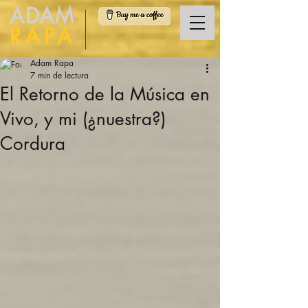
ADAM
RAPA
Adam Rapa
7 min de lectura
El Retorno de la Música en
Vivo, y mi (¿nuestra?)
Cordura