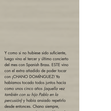
Y como si no hubiese sido suficiente, 
luego vino el tercer y último concierto 
del mes con Spanish Brass. ESTE vino 
con el extra añadido de poder tocar 
con ¡CHANO DOMÍNGUEZ! Ya 
habíamos tocado todos juntos hacía 
como unos cinco años 
(aquella vez 
también con su hijo Pablo en la 
percusión)
 y había ansiado repetirlo 
desde entonces. Chano siempre, 