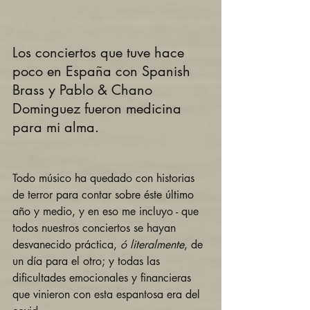
Los conciertos que tuve hace 
poco en España con Spanish 
Brass y Pablo & Chano 
Dominguez fueron medicina 
para mi alma.
Todo músico ha quedado con historias 
de terror para contar sobre éste último 
año y medio, y en eso me incluyo - que 
todos nuestros conciertos se hayan 
desvanecido práctica,
 ó literalmente
, de 
un día para el otro; y todas las 
dificultades emocionales y financieras 
que vinieron con esta espantosa era del 