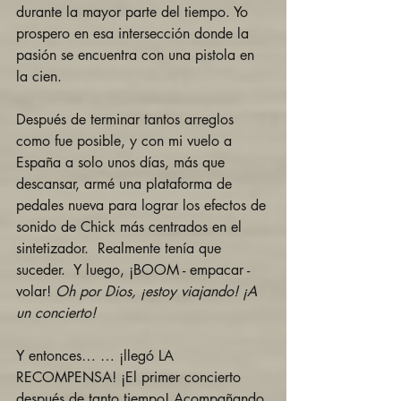
durante la mayor parte del tiempo. Yo 
prospero en esa intersección donde la 
pasión se encuentra con una pistola en 
la cien. 
Después de terminar tantos arreglos 
como fue posible, y con mi vuelo a 
España a solo unos días, más que 
descansar, armé una plataforma de 
pedales nueva para lograr los efectos de 
sonido de Chick más centrados en el 
sintetizador.  Realmente tenía que 
suceder.  Y luego, ¡BOOM - empacar - 
volar! 
Oh por Dios, ¡estoy viajando! ¡A 
un concierto!
Y entonces… … ¡llegó LA 
RECOMPENSA! ¡El primer concierto 
después de tanto tiempo! Acompañando 