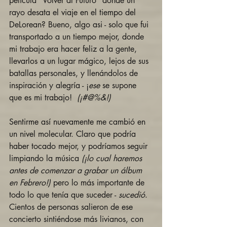
película “Volver al Futuro” donde un 
rayo desata el viaje en el tiempo del 
DeLorean? Bueno, algo asi - solo que fui 
transportado a un tiempo mejor, donde 
mi trabajo era hacer feliz a la gente, 
llevarlos a un lugar mágico, lejos de sus 
batallas personales, y llenándolos de 
inspiración y alegría - ¡
ese
 se supone 
que es mi trabajo! 
 (¡#@%&!)
Sentirme así nuevamente me cambió en 
un nivel molecular. Claro que podría 
haber tocado mejor, y podríamos seguir 
limpiando la música 
(¡lo cual haremos 
antes de comenzar a grabar un álbum 
en Febrero!)
 pero lo más importante de 
todo lo que tenía que suceder - 
sucedió
. 
Cientos de personas salieron de ese 
concierto sintiéndose más livianos, con 