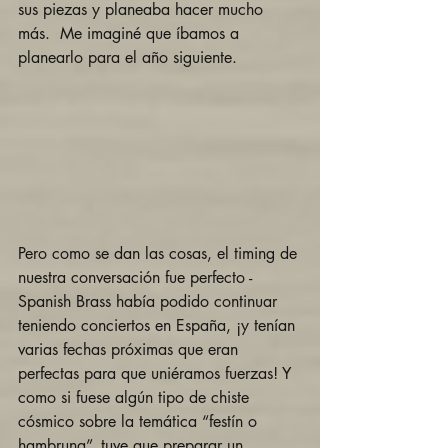
sus piezas y planeaba hacer mucho 
más.  Me imaginé que íbamos a 
planearlo para el año siguiente.
Pero como se dan las cosas, el timing de 
nuestra conversación fue perfecto - 
Spanish Brass había podido continuar 
teniendo conciertos en España, ¡y tenían 
varias fechas próximas que eran 
perfectas para que uniéramos fuerzas! Y 
como si fuese algún tipo de chiste 
cósmico sobre la temática “festín o 
hambruna”, tuve que preparar un 