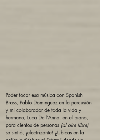
Poder tocar esa música con Spanish 
Brass, Pablo Dominguez en la percusión 
y mi colaborador de toda la vida y 
hermano, Luca Dell’Anna, en el piano, 
para cientos de personas 
(al aire libre) 
se sintió, ¡electrizante! ¿Ubicas en la 