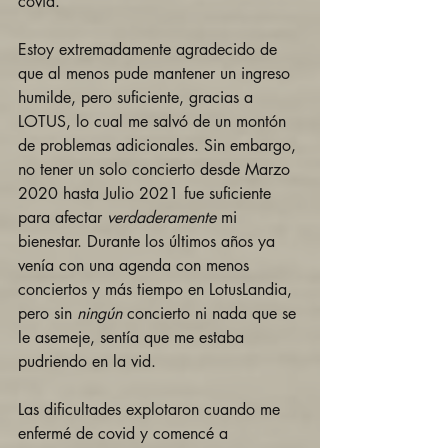
covid. 
Estoy extremadamente agradecido de 
que al menos pude mantener un ingreso 
humilde, pero suficiente, gracias a 
LOTUS, lo cual me salvó de un montón 
de problemas adicionales. Sin embargo, 
no tener un solo concierto desde Marzo 
2020 hasta Julio 2021 fue suficiente 
para afectar 
verdaderamente
 mi 
bienestar. Durante los últimos años ya 
venía con una agenda con menos 
conciertos y más tiempo en LotusLandia, 
pero sin 
ningún
 concierto ni nada que se 
le asemeje, sentía que me estaba 
pudriendo en la vid.  
Las dificultades explotaron cuando me 
enfermé de covid y comencé a 